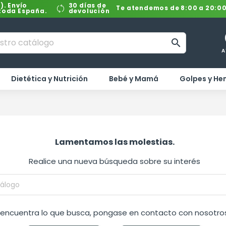
). Envío
30 días de
Te atendemos de 8:00 a 20:0
 toda España.
devolución

A
Dietética y Nutrición
Bebé y Mamá
Golpes y H
Lamentamos las molestias.
Realice una nueva búsqueda sobre su interés
o encuentra lo que busca, pongase en contacto con nosotros