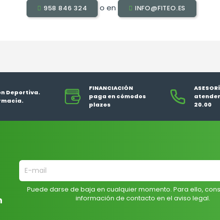
o en
958 846 324
INFO@FITEO.ES
FINANCIACIÓN
ASESORÍ
ón Deportiva.
paga en cómodos
atendem
rmacia.
plazos
20.00
Puede darse de baja en cualquier momento. Para ello, cons
información de contacto en el aviso legal.
n