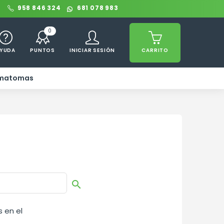
0
958 846 324
681 078 983
0
YUDA
PUNTOS
INICIAR SESIÓN
CARRITO
ematomas

 en el