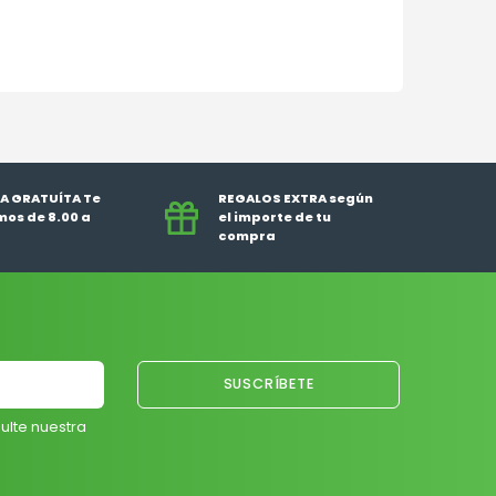
A GRATUÍTA Te
REGALOS EXTRA según
os de 8.00 a
el importe de tu
compra
ulte nuestra