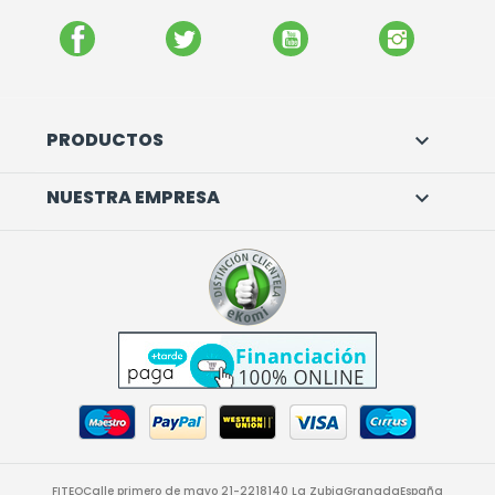
FACEBOOK
TWITTER
YOUTUBE
INSTAGR
PRODUCTOS

NUESTRA EMPRESA

FITEO
Calle primero de mayo 21-22
18140 La Zubia
Granada
España