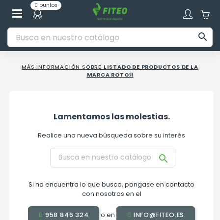
0 puntos

MÁS INFORMACIÓN SOBRE
LISTADO DE PRODUCTOS DE LA
MARCA ROTOЯ
Lamentamos las molestias.
Realice una nueva búsqueda sobre su interés

Si no encuentra lo que busca, pongase en contacto
con nosotros en el
o en
958 846 324
INFO@FITEO.ES