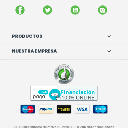
FACEBOOK
TWITTER
YOUTUBE
INSTAGR
PRODUCTOS

NUESTRA EMPRESA

FITEO
Calle primero de mayo 21-22
18140 La Zubia
Granada
España