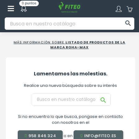
0 puntos

MÁS INFORMACIÓN SOBRE
LISTADO DE PRODUCTOS DE LA
MARCA ROHA-MAX
Lamentamos las molestias.
Realice una nueva búsqueda sobre su interés

Si no encuentra lo que busca, pongase en contacto
con nosotros en el
o en
958 846 324
INFO@FITEO.ES