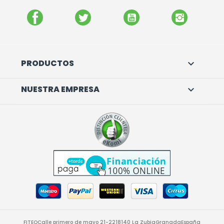
FACEBOOK
TWITTER
YOUTUBE
INSTAGR
PRODUCTOS

NUESTRA EMPRESA

FITEO
Calle primero de mayo 21-22
18140 La Zubia
Granada
España