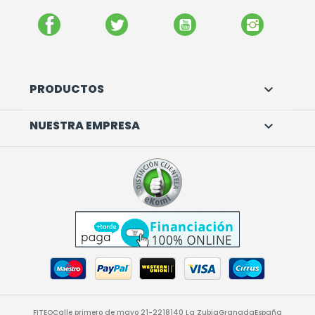
FACEBOOK
TWITTER
YOUTUBE
INSTAGR
PRODUCTOS

NUESTRA EMPRESA

FITEO
Calle primero de mayo 21-22
18140 La Zubia
Granada
España