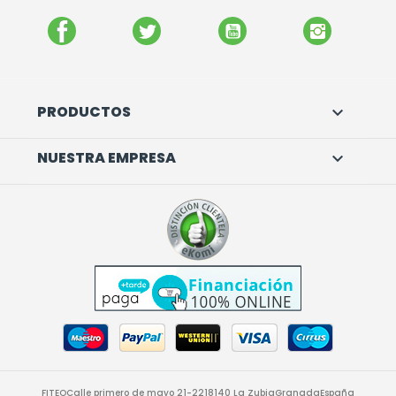
FACEBOOK
TWITTER
YOUTUBE
INSTAGR
PRODUCTOS

NUESTRA EMPRESA

FITEO
Calle primero de mayo 21-22
18140 La Zubia
Granada
España