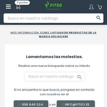
0 puntos

MÁS INFORMACIÓN SOBRE
LISTADO DE PRODUCTOS DE LA
MARCA HELIOCARE
Lamentamos las molestias.
Realice una nueva búsqueda sobre su interés

Si no encuentra lo que busca, pongase en contacto
con nosotros en el
o en
958 846 324
INFO@FITEO.ES