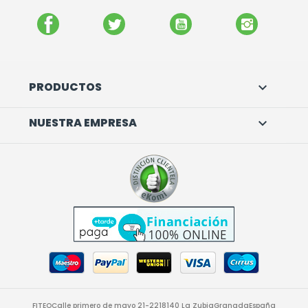
FACEBOOK
TWITTER
YOUTUBE
INSTAGR
PRODUCTOS

NUESTRA EMPRESA

FITEO
Calle primero de mayo 21-22
18140 La Zubia
Granada
España