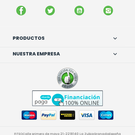
FACEBOOK
TWITTER
YOUTUBE
INSTAGR
PRODUCTOS

NUESTRA EMPRESA

FITEO
Calle primero de mayo 21-22
18140 La Zubia
Granada
España