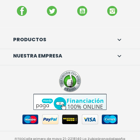
FACEBOOK
TWITTER
YOUTUBE
INSTAGR
PRODUCTOS

NUESTRA EMPRESA

FITEO
Calle primero de mayo 21-22
18140 La Zubia
Granada
España