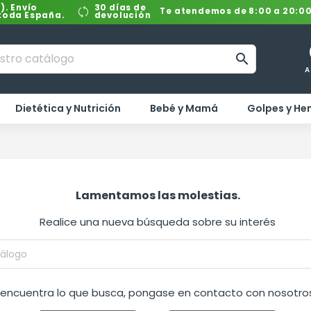
). Envío
30 días de
Te atendemos de 8:00 a 20:0
 toda España.
devolución

A
Dietética y Nutrición
Bebé y Mamá
Golpes y H
Lamentamos las molestias.
Realice una nueva búsqueda sobre su interés
o encuentra lo que busca, pongase en contacto con nosotros