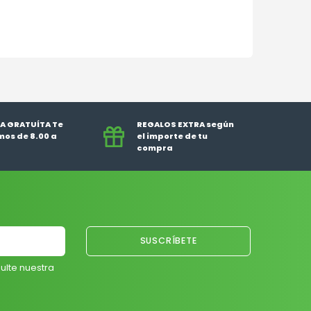
A GRATUÍTA Te
REGALOS EXTRA según
os de 8.00 a
el importe de tu
compra
ulte nuestra