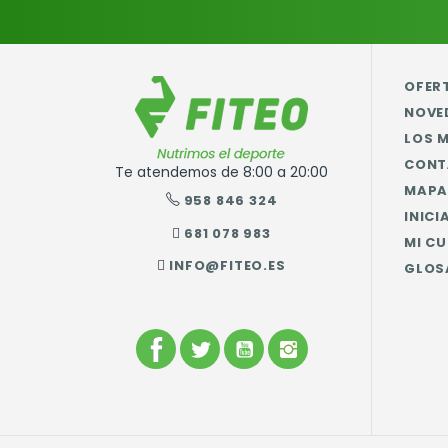
OFER
NOVE
LOS 
CONT
Te atendemos de 8:00 a 20:00
MAPA 
958 846 324
INICI
681 078 983
MI C
INFO@FITEO.ES
GLOS
FACEBOOK
TWITTER
YOUTUBE
INSTAGRAM