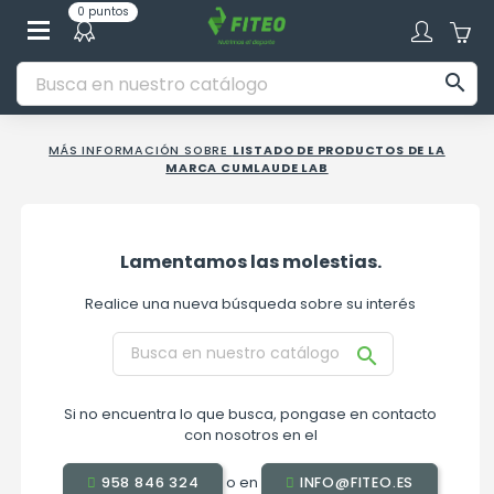
0 puntos

MÁS INFORMACIÓN SOBRE
LISTADO DE PRODUCTOS DE LA
MARCA CUMLAUDE LAB
Lamentamos las molestias.
Realice una nueva búsqueda sobre su interés

Si no encuentra lo que busca, pongase en contacto
con nosotros en el
o en
958 846 324
INFO@FITEO.ES