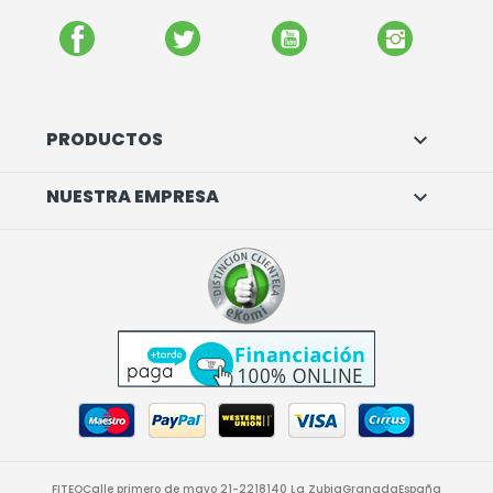
FACEBOOK
TWITTER
YOUTUBE
INSTAGR
PRODUCTOS

NUESTRA EMPRESA

FITEO
Calle primero de mayo 21-22
18140 La Zubia
Granada
España