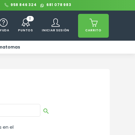
0
958 846 324
681 078 983
0
YUDA
PUNTOS
INICIAR SESIÓN
CARRITO
ematomas

 en el