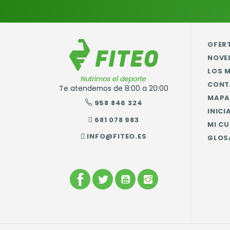
OFER
NOVE
LOS 
CONT
Te atendemos de 8:00 a 20:00
MAPA 
958 846 324
INICI
681 078 983
MI C
INFO@FITEO.ES
GLOS
FACEBOOK
TWITTER
YOUTUBE
INSTAGRAM