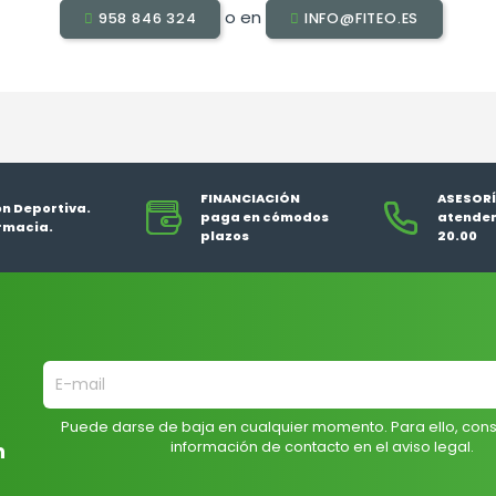
o en
958 846 324
INFO@FITEO.ES
FINANCIACIÓN
ASESORÍ
ón Deportiva.
paga en cómodos
atendem
rmacia.
plazos
20.00
Puede darse de baja en cualquier momento. Para ello, cons
información de contacto en el aviso legal.
n