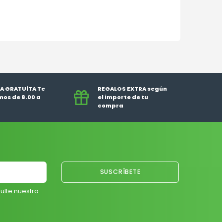
A GRATUÍTA Te
REGALOS EXTRA según
os de 8.00 a
el importe de tu
compra
ulte nuestra