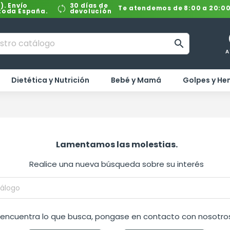
). Envío
30 días de
Te atendemos de 8:00 a 20:0
 toda España.
devolución

A
Dietética y Nutrición
Bebé y Mamá
Golpes y H
Lamentamos las molestias.
Realice una nueva búsqueda sobre su interés
o encuentra lo que busca, pongase en contacto con nosotros