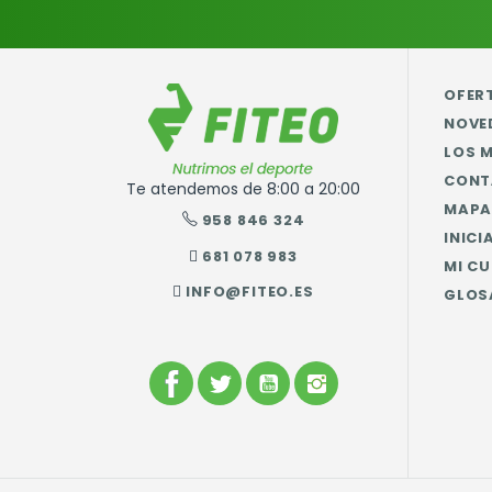
OFER
NOVE
LOS 
CONT
Te atendemos de 8:00 a 20:00
MAPA 
958 846 324
INICI
681 078 983
MI C
INFO@FITEO.ES
GLOS
FACEBOOK
TWITTER
YOUTUBE
INSTAGRAM