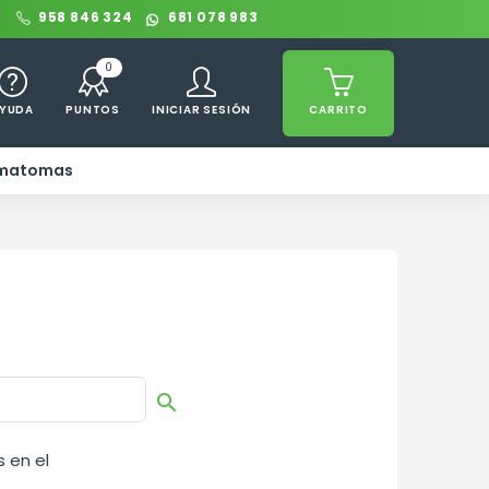
0
958 846 324
681 078 983
0
YUDA
PUNTOS
INICIAR SESIÓN
CARRITO
ematomas

 en el