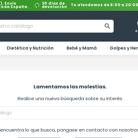
). Envío
30 días de
Te atendemos de 8:00 a 20:0
 toda España.
devolución

A
Dietética y Nutrición
Bebé y Mamá
Golpes y H
Lamentamos las molestias.
Realice una nueva búsqueda sobre su interés
o encuentra lo que busca, pongase en contacto con nosotros