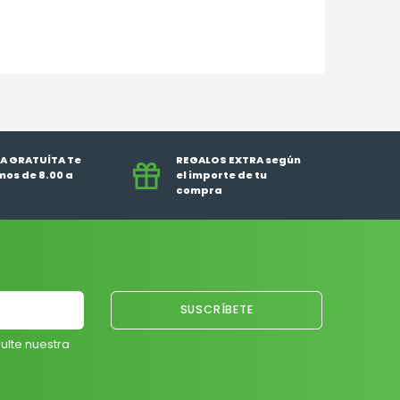
A GRATUÍTA Te
REGALOS EXTRA según
os de 8.00 a
el importe de tu
compra
ulte nuestra