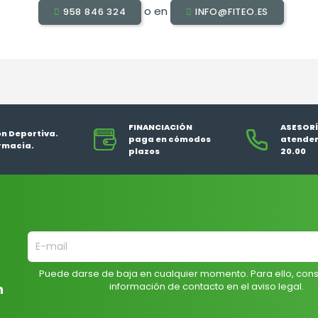
o en
958 846 324
INFO@FITEO.ES
FINANCIACIÓN
ASESORÍ
ón Deportiva.
paga en cómodos
atendem
rmacia.
plazos
20.00
Puede darse de baja en cualquier momento. Para ello, cons
información de contacto en el aviso legal.
n