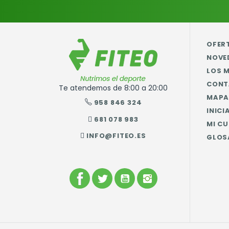
OFER
NOVE
LOS 
CONT
Te atendemos de 8:00 a 20:00
MAPA 
958 846 324
INICI
681 078 983
MI C
INFO@FITEO.ES
GLOS
FACEBOOK
TWITTER
YOUTUBE
INSTAGRAM