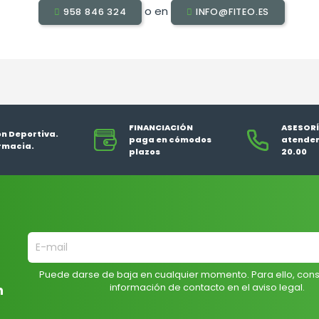
o en
958 846 324
INFO@FITEO.ES
FINANCIACIÓN
ASESORÍ
ón Deportiva.
paga en cómodos
atendem
rmacia.
plazos
20.00
Puede darse de baja en cualquier momento. Para ello, cons
información de contacto en el aviso legal.
n