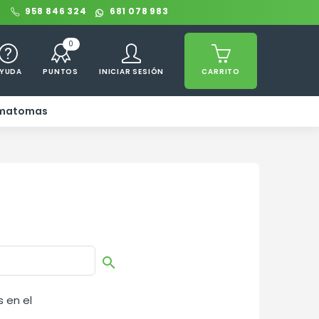
0
958 846 324
681 078 983
0
YUDA
PUNTOS
INICIAR SESIÓN
CARRITO
ematomas

 en el