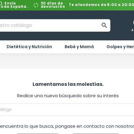
). Envío
30 días de
Te atendemos de 8:00 a 20:0
 toda España.
devolución

A
Dietética y Nutrición
Bebé y Mamá
Golpes y H
Lamentamos las molestias.
Realice una nueva búsqueda sobre su interés
o encuentra lo que busca, pongase en contacto con nosotros