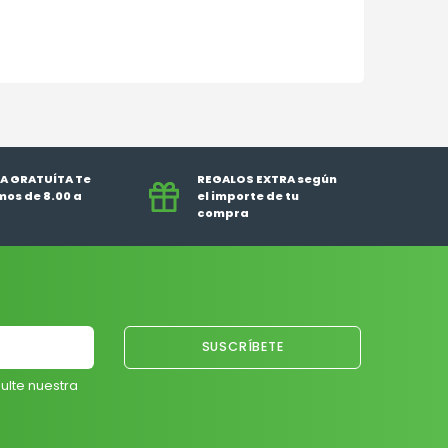
A GRATUÍTA Te
REGALOS EXTRA según
os de 8.00 a
el importe de tu
compra
ulte nuestra